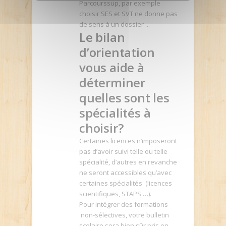
Parcourssup, par exemple
choisir SES et SVT ne donne pas
de sens à un dossier ...
Le bilan
d’orientation
vous aide à
déterminer
quelles sont les
spécialités à
choisir?
Certaines licences n’imposeront
pas d’avoir suivi telle ou telle
spécialité, d’autres en revanche
ne seront accessibles qu’avec
certaines spécialités (licences
scientifiques, STAPS …).
Pour intégrer des formations
non-sélectives, votre bulletin
scolaire sera bien sûr pris en