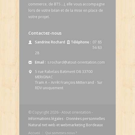
commerce, de BTS ...), elle vous accompagne
lors de votre bilan et de la mise en place de
votre projet.
Contactez-nous
Sandrine Rochard
Téléphone :
07 85
56 83
28
Email :
s.rochard@atout-orientation.com
5 rue Rabelais Batiment D8 33700
MERIGNAC
Tram A – Arrêt François Mitterrand - Sur
RDV uniquement
© Copyright 2026 - Atout orientation -
Informations légales
-
Données personnelles
Natural net web et webmarketing Bordeaux
Accueil
Qui sommes-nous ?