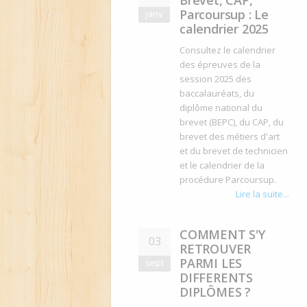
Brevet, CAP,
Parcoursup : Le
janv
calendrier 2025
Consultez le calendrier
des épreuves de la
session 2025 des
baccalauréats, du
diplôme national du
brevet (BEPC), du CAP, du
brevet des métiers d'art
et du brevet de technicien
et le calendrier de la
procédure Parcoursup.
Lire la suite...
COMMENT S'Y
03
RETROUVER
PARMI LES
sept
DIFFERENTS
DIPLÔMES ?