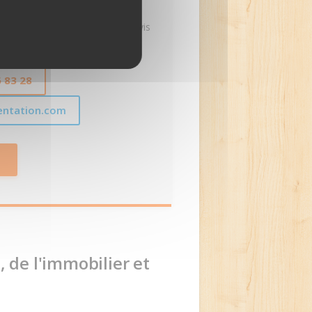
 devis gratuit ?
 pour l'établissement d'un devis
isé.
6 83 28
ientation.com
, de l'immobilier et