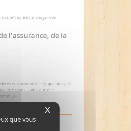
ger des entreprises, manager des
de l'assurance, de la
ncières et d'assurance, tels que analyste
ire de risques ... ainsi que des
tion ...)
X
Masquer le bandeau 
ceux que vous