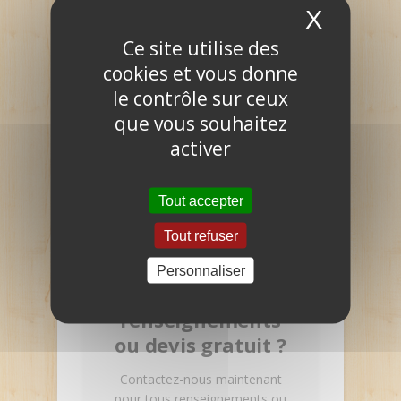
X
Masque
d'admission
Réponse aux propositions dans
Ce site utilise des
les délais impartis
Gestion des listes d'attente
cookies et vous donne
À partir de mi-juin : Phase
le contrôle sur ceux
complémentaire
que vous souhaitez
Formulation de nouveaux vœux
dans les formations disposant de
activer
places vacantes
Accompagnement par la CAES si
nécessaire
Tout accepter
Tout refuser
Personnaliser
Demande de
renseignements
ou devis gratuit ?
Contactez-nous maintenant
pour tous renseignements ou