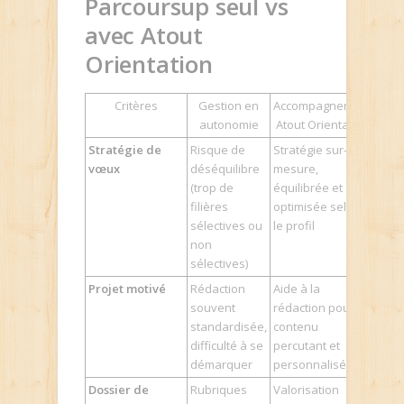
Parcoursup seul vs
avec Atout
Orientation
Critères
Gestion en
Accompagnement
autonomie
Atout Orientation
Stratégie de
Risque de
Stratégie sur-
vœux
déséquilibre
mesure,
(trop de
équilibrée et
filières
optimisée selon
sélectives ou
le profil
non
sélectives)
Projet motivé
Rédaction
Aide à la
souvent
rédaction pour un
standardisée,
contenu
difficulté à se
percutant et
démarquer
personnalisé
Dossier de
Rubriques
Valorisation