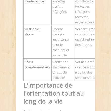
candidature
annexes
complète de
parfois
toutes les
négligées
rubriques
(activités,
engagements)
Gestion du
Charge
Sérénité grâce à
stress
mentale
un suivi rigoureux
importante
du calendrier et
pour le
des étapes
candidat et
sa famille
Phase
Sentiment
Soutien actif et
complémentaire
d'isolement
réactivité pour
en cas de
trouver des
difficulté
solutions (CAES)
L'importance de
l'orientation tout au
long de la vie