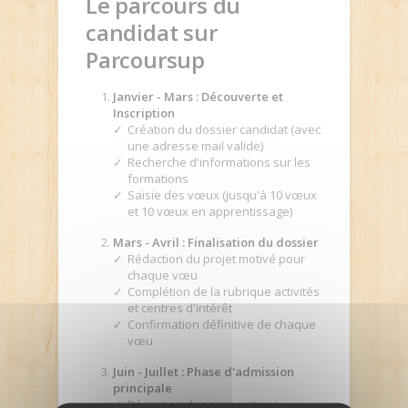
Le parcours du
candidat sur
Parcoursup
Janvier - Mars : Découverte et
Inscription
Création du dossier candidat (avec
une adresse mail valide)
Recherche d'informations sur les
formations
Saisie des vœux (jusqu'à 10 vœux
et 10 vœux en apprentissage)
Mars - Avril : Finalisation du dossier
Rédaction du projet motivé pour
chaque vœu
Complétion de la rubrique activités
et centres d'intérêt
Confirmation définitive de chaque
vœu
Juin - Juillet : Phase d'admission
principale
Réception des propositions